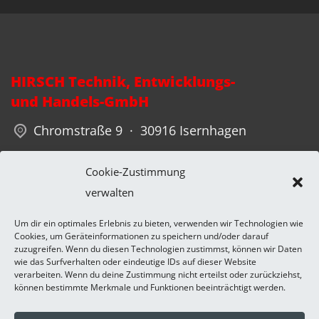
HIRSCH Technik, Entwicklungs-
und Handels-GmbH
Chromstraße 9 · 30916 Isernhagen
Phone: +49 511 5444583-0
Cookie-Zustimmung
verwalten
Fax: +49 511 5444583-1 · info(a)hirsch-
technik.de
Um dir ein optimales Erlebnis zu bieten, verwenden wir Technologien wie
Cookies, um Geräteinformationen zu speichern und/oder darauf
zuzugreifen. Wenn du diesen Technologien zustimmst, können wir Daten
wie das Surfverhalten oder eindeutige IDs auf dieser Website
verarbeiten. Wenn du deine Zustimmung nicht erteilst oder zurückziehst,
können bestimmte Merkmale und Funktionen beeinträchtigt werden.