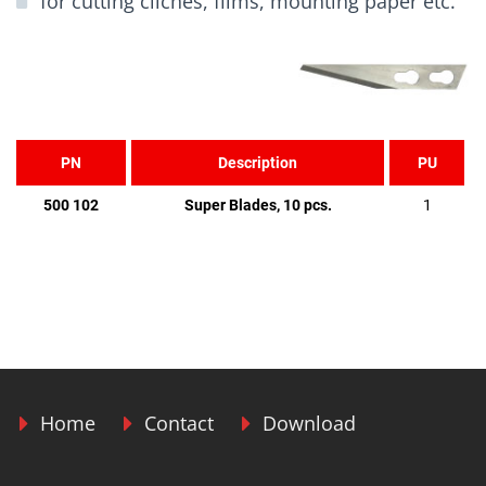
for cutting clichés, films, mounting paper etc.
PN
Description
PU
500 102
Super Blades, 10 pcs.
1
Home
Contact
Download