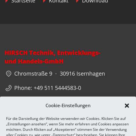
Startseite
Kontakt
Download
HIRSCH Technik, Entwicklungs-
und Handels-GmbH
Chromstraße 9 · 30916 Isernhagen
Phone: +49 511 5444583-0
Fax: +49 511 5444583-1 · info(a)hirsch-
Cookie-Einstellungen
technik.de
Für die Darstellung der Website verwenden wir Cookies. Klicken Sie auf
„Einstellungen ansehen“, wenn Sie mehr erfahren und Cookies anpassen
möchten. Durch Klicken auf „Akzeptieren” stimmen Sie der Verwendung
aller Cookies zu, wie unter „Datenschutz“ beschrieben. Sie können Ihre