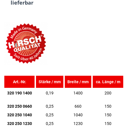
lieferbar
Art.-Nr.
Stärke / mm
Breite / mm
ca. Länge / m
320 190 1400
0,19
1400
200
320 250 0660
0,25
660
150
320 250 1040
0,25
1040
150
320 250 1230
0,25
1230
150