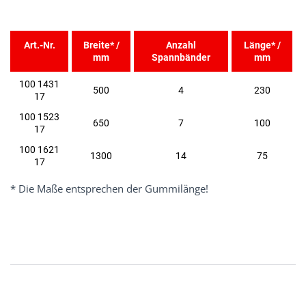
Art.-Nr.
Breite* /
Anzahl
Länge* /
mm
Spannbänder
mm
100 1431
500
4
230
17
100 1523
650
7
100
17
100 1621
1300
14
75
17
* Die Maße entsprechen der Gummilänge!