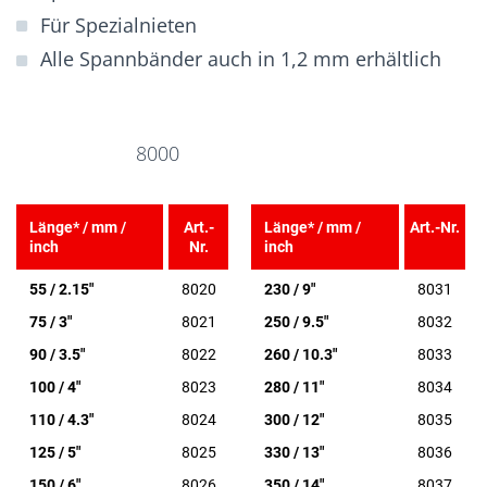
Für Spezialnieten
Alle Spannbänder auch in 1,2 mm erhältlich
8000
Länge* / mm /
Art.-
Länge* / mm /
Art.-Nr.
inch
Nr.
inch
55 / 2.15"
8020
230 / 9"
8031
75 / 3"
8021
250 / 9.5"
8032
90 / 3.5"
8022
260 / 10.3"
8033
100 / 4"
8023
280 / 11"
8034
110 / 4.3"
8024
300 / 12"
8035
125 / 5"
8025
330 / 13"
8036
150 / 6"
8026
350 / 14"
8037